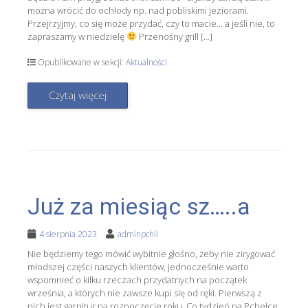
można wrócić do ochłody np. nad pobliskimi jeziorami.
Przejrzyjmy, co się może przydać, czy to macie… a jeśli nie, to
zapraszamy w niedzielę
Przenośny grill […]
Opublikowane w sekcji:
Aktualności
Czytaj więcej
Już za miesiąc sz…..a
4 sierpnia 2023
adminpchli
Nie będziemy tego mówić wybitnie głośno, żeby nie zirygować
młodszej części naszych klientów, jednocześnie warto
wspomnieć o kilku rzeczach przydatnych na początek
września, a których nie zawsze kupi się od ręki. Pierwszą z
nich jest garnitur na rozpoczęcie roku. Co tydzień na Pchełce