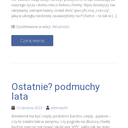
naszego życia i domu nieco koloru i formy. Wpis dzisiejszy nie
ukrywamy zainspirowany został dość specyficzną „rzeczą”,
jaką w ubiegłą niedzielę zauważyliśmy na Pchełce – to tak w […]
Opublikowane w sekcji:
Aktualności
Czytaj więcej
Ostatnie? podmuchy
lata
10 sierpnia 2023
adminpchli
Weekend ma być ciepły, podobno bardzo ciepły.. pytanie –
czy to ostatni taki w sierpniu, czy pogoda na dłuższą chwilę
będzie nam przygrzewać okolicami 30*C. Jakby tak się stało…