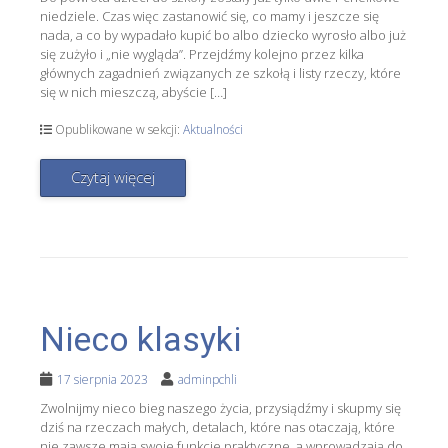
niedziele. Czas więc zastanowić się, co mamy i jeszcze się
nada, a co by wypadało kupić bo albo dziecko wyrosło albo już
się zużyło i „nie wygląda”. Przejdźmy kolejno przez kilka
głównych zagadnień związanych ze szkołą i listy rzeczy, które
się w nich mieszczą, abyście […]
Opublikowane w sekcji:
Aktualności
Czytaj więcej
Nieco klasyki
17 sierpnia 2023
adminpchli
Zwolnijmy nieco bieg naszego życia, przysiądźmy i skupmy się
dziś na rzeczach małych, detalach, które nas otaczają, które
nie zawsze mają swoje funkcje praktyczne, a wprowadzają do