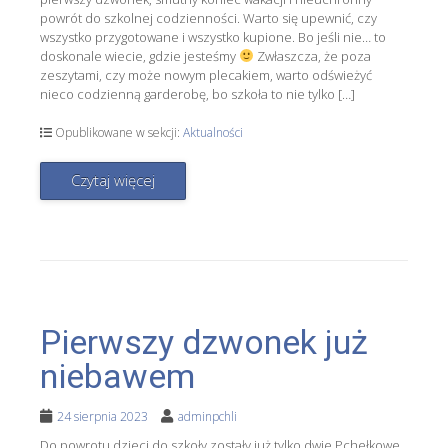
powrót do szkolnej codzienności. Warto się upewnić, czy
wszystko przygotowane i wszystko kupione. Bo jeśli nie… to
doskonale wiecie, gdzie jesteśmy
Zwłaszcza, że poza
zeszytami, czy może nowym plecakiem, warto odświeżyć
nieco codzienną garderobę, bo szkoła to nie tylko […]
Opublikowane w sekcji:
Aktualności
Czytaj więcej
Pierwszy dzwonek już
niebawem
24 sierpnia 2023
adminpchli
Do powrotu dzieci do szkoły zostały już tylko dwie Pchełkowe