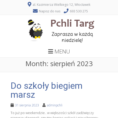
al. Kazimierza Wielkiego 12, Włocławek
Napisz do nas
693 530 275
MENU
Month:
sierpień 2023
Do szkoły biegiem
marsz
31 sierpnia 2023
adminpchli
To już po weekendzie.. w większości szkół zadźwięczy
pierwszy dzwonek, smutny koniec wakacji i nieuchronny